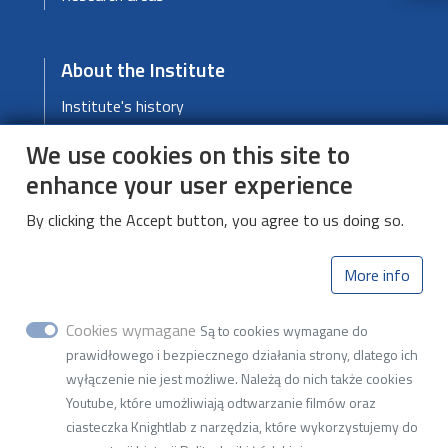
About the Institute
Institute's history
Room reservation
We use cookies on this site to
Research areas
enhance your user experience
Deklaracja dostępności cyfrowej
By clicking the Accept button, you agree to us doing so.
More info
Institute of Applied
Computer Science
Cookies wymagane
Są to cookies wymagane do
prawidłowego i bezpiecznego działania strony, dlatego ich
Bohdana Stefanowskiego 18, 90-537
wyłączenie nie jest możliwe. Należą do nich także cookies
Łódź
Youtube, które umożliwiają odtwarzanie filmów oraz
Tel: (+48) 42 631 2750
ciasteczka Knightlab z narzędzia, które wykorzystujemy do